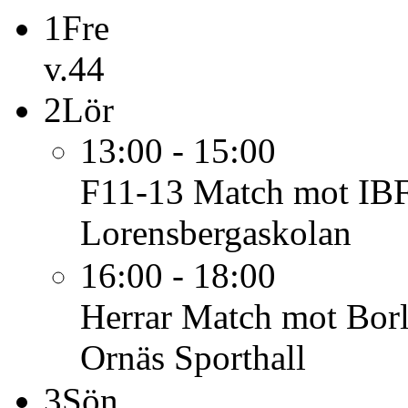
1
Fre
v.44
2
Lör
13:00 - 15:00
F11-13
Match mot IBF
Lorensbergaskolan
16:00 - 18:00
Herrar
Match mot Borl
Ornäs Sporthall
3
Sön