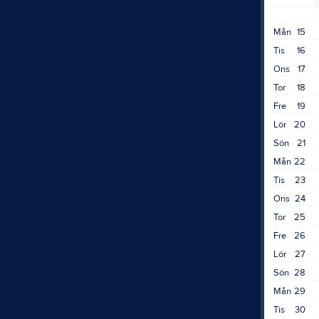
Mån
15
Tis
16
Ons
17
Tor
18
Fre
19
Lör
20
Sön
21
Mån
22
Tis
23
Ons
24
Tor
25
Fre
26
Lör
27
Sön
28
Mån
29
Tis
30