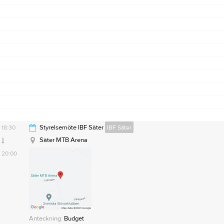
18:30
Styrelsemöte IBF Säter
IBF Säter
Säter MTB Arena
20:00
Anteckning:
Budget