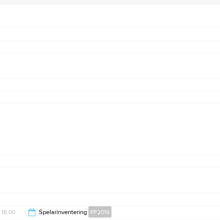
18:00
Spelarinventering
PF2018