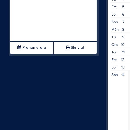
Fre
5
Lör
6
Sön
7
Mån
8
Tis
9
Ons
10
Prenumerera
Skriv ut
Tor
11
Fre
12
Lör
13
Sön
14