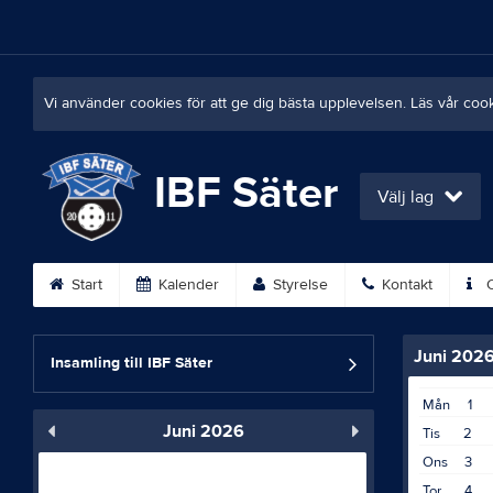
Vi använder cookies för att ge dig bästa upplevelsen. Läs vår coo
IBF Säter
Välj lag
Start
Kalender
Styrelse
Kontakt
O
Juni 202
Insamling till IBF Säter
Mån
1
Juni 2026
Tis
2
Ons
3
Tor
4