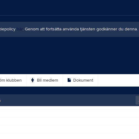
kiepolicy
här
. Genom att fortsätta använda tjänsten godkänner du denna.
m klubben
Bli medlem
Dokument
6