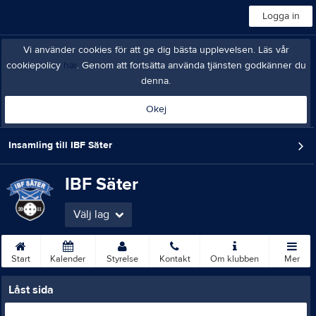
Logga in
Vi använder cookies för att ge dig bästa upplevelsen. Läs vår
cookiepolicy
här
. Genom att fortsätta använda tjänsten godkänner du
denna.
Okej
Insamling till IBF Säter
IBF Säter
Välj lag
Start
Kalender
Styrelse
Kontakt
Om klubben
Mer
Låst sida